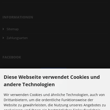
INFORMATIONEN
Sitemap
Zahlungsarten
FACEBOOK
Diese Webseite verwendet Cookies und
andere Technologien
Wir verwenden Cookies und ähnliche Technologien, auch von
Drittanbietern, um die ordentliche Funktionsweise der
Website zu gewährleisten, die Nutzung unseres Angebotes zu
NEWSLETTER-ANMELDUNG